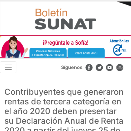
Pasar
al
contenido
principal
Navegación
Síguenos
principal
Contribuyentes que generaron
rentas de tercera categoría en
el año 2020 deben presentar
su Declaración Anual de Renta
2020 a partir del jueves 25 de