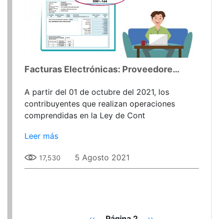
Facturas Electrónicas: Proveedores del Estado
A partir del 01 de octubre del 2021, los
contribuyentes que realizan operaciones
comprendidas en la Ley de Cont
Leer más
5 Agosto 2021
17,530
Página
‹‹
Página 2
Siguiente
››