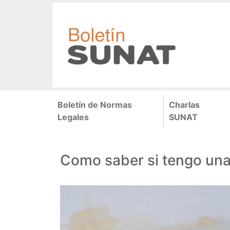
Pasar
al
contenido
principal
Navegación
Boletín de Normas
Charlas
principal
Legales
SUNAT
Como saber si tengo una