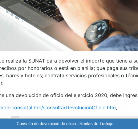
ue realiza la SUNAT para devolver el importe que tiene a su
 recibos por honorarios o está en planilla; que paga sus tr
es, bares y hoteles; contrata servicios profesionales o técn
r.
ne una devolución de oficio del ejercicio 2020, debe ingres
ucion-consultalibre/ConsultarDevolucionOficio.htm
,