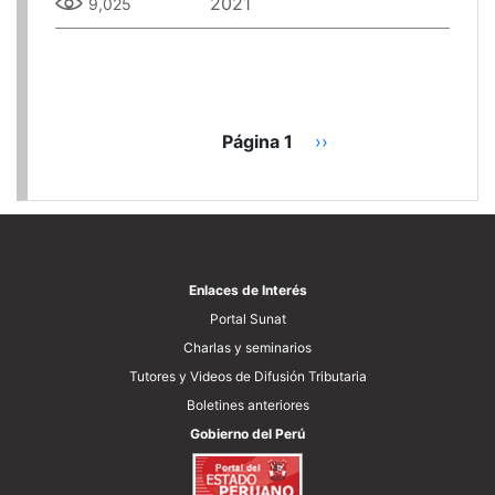
2021
9,025
Paginación
Página 1
Siguiente
››
página
Enlaces de Interés
Portal Sunat
Charlas y seminarios
Tutores y Videos de Difusión Tributaria
Boletines anteriores
Gobierno del Perú