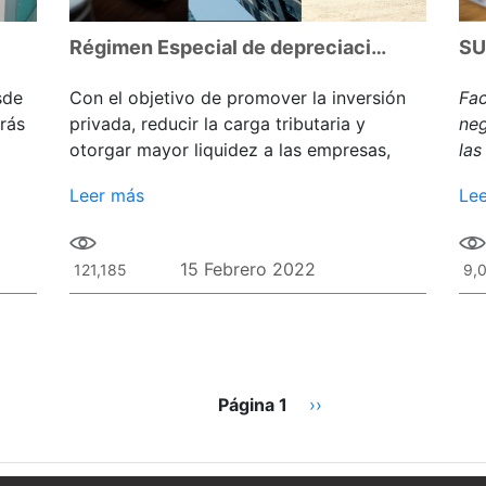
Régimen Especial de depreciación y modificación de plazos de depreciación
sde
Con el objetivo de promover la inversión
Fac
drás
privada, reducir la carga tributaria y
neg
otorgar mayor liquidez a las empresas,
las
obt
Leer más
Le
15 Febrero 2022
121,185
9,
Página 1
Siguiente
››
página