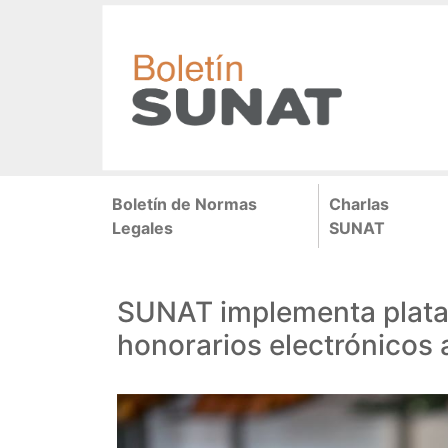
Pasar
al
contenido
principal
Navegación
Boletín de Normas
Charlas
principal
Legales
SUNAT
SUNAT implementa plataf
honorarios electrónicos a