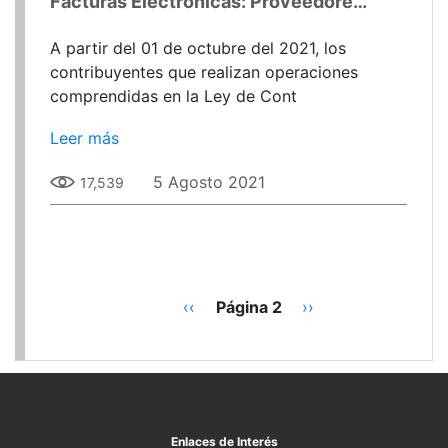
Facturas Electrónicas: Proveedores del Estado
A partir del 01 de octubre del 2021, los
contribuyentes que realizan operaciones
comprendidas en la Ley de Cont
Leer más
5 Agosto 2021
17,539
Paginación
Página
‹‹
Página 2
Siguiente
››
anterior
página
Enlaces de Interés