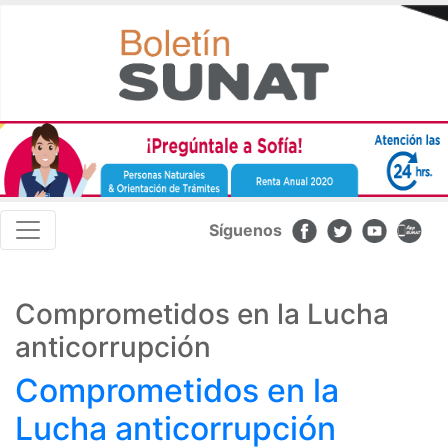
Pasar
al
contenido
principal
Navegación
Síguenos
principal
Comprometidos en la Lucha
anticorrupción
Comprometidos en la
Lucha anticorrupción