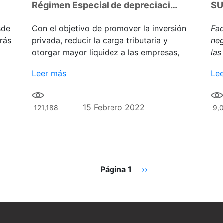
Régimen Especial de depreciación y modificación de plazos de depreciación
sde
Con el objetivo de promover la inversión
Fac
drás
privada, reducir la carga tributaria y
neg
otorgar mayor liquidez a las empresas,
las
obt
Leer más
Le
15 Febrero 2022
121,188
9,
Página 1
Siguiente
››
página